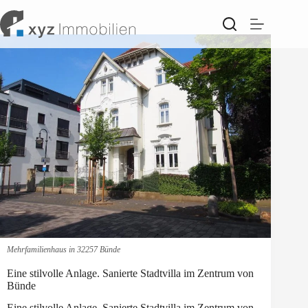
Zum
Inhalt
springen
Mehrfamilienhaus in 32257 Bünde
Eine stilvolle Anlage. Sanierte Stadtvilla im Zentrum von
Bünde
Eine stilvolle Anlage. Sanierte Stadtvilla im Zentrum von